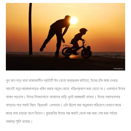
খুব মনে পড়ে বাবা থাকাকালীন প্রতিটি ঈদ যেনো অন্যরকম কাটতো, ঈদের চাঁদ মামা দেখার
আগেই নতুন জামাকাপড়ের খরিদ করার আনন্দ যেনো বহিঃপ্রকাশ করা যেতো না। একসাথে ঈদের
নামায পড়তাম। ঈদের দিনগুলোতে আমাদের বাড়ি খুবই জমজমাট থাকত। ঈদের সকালবেলার
নাস্তার পরে সবাই মিলে ক্রিকেট খেলতাম। এটা ছিলো মহা আনন্দঘন পরিবেশে যেখানে মাঝে
মাঝে বাবা চাচারা অংশ নিতেন। কুরবানির ঈদের গরু জবাই থেকে শুরু করা শেষ করা পর্যন্ত
অজস্র স্মৃতি রয়েছে।