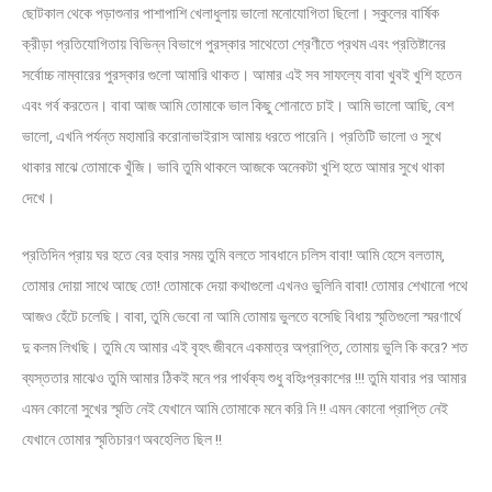
ছোটকাল থেকে পড়াশুনার পাশাপাশি খেলাধুলায় ভালো মনোযোগিতা ছিলো। স্কুলের বার্ষিক
ক্রীড়া প্রতিযোগিতায় বিভিন্ন বিভাগে পুরস্কার সাথেতো শ্রেণীতে প্রথম এবং প্রতিষ্টানের
সর্বোচ্চ নাম্বারের পুরস্কার গুলো আমারি থাকত। আমার এই সব সাফল্যে বাবা খুবই খুশি হতেন
এবং গর্ব করতেন। বাবা আজ আমি তোমাকে ভাল কিছু শোনাতে চাই। আমি ভালো আছি, বেশ
ভালো, এখনি পর্যন্ত মহামারি করোনাভাইরাস আমায় ধরতে পারেনি। প্রতিটি ভালো ও সুখে
থাকার মাঝে তোমাকে খুঁজি। ভাবি তুমি থাকলে আজকে অনেকটা খুশি হতে আমার সুখে থাকা
দেখে।
প্রতিদিন প্রায় ঘর হতে বের হবার সময় তুমি বলতে সাবধানে চলিস বাবা! আমি হেসে বলতাম,
তোমার দোয়া সাথে আছে তো! তোমাকে দেয়া কথাগুলো এখনও ভুলিনি বাবা! তোমার শেখানো পথে
আজও হেঁটে চলেছি। বাবা, তুমি ভেবো না আমি তোমায় ভুলতে বসেছি বিধায় স্মৃতিগুলো স্মরণার্থে
দু কলম লিখছি। তুমি যে আমার এই বৃহৎ জীবনে একমাত্র অপ্রাপ্তি, তোমায় ভুলি কি করে? শত
ব্যস্ততার মাঝেও তুমি আমার ঠিকই মনে পর পার্থক্য শুধু বহিঃপ্রকাশের !!! তুমি যাবার পর আমার
এমন কোনো সুখের স্মৃতি নেই যেখানে আমি তোমাকে মনে করি নি !! এমন কোনো প্রাপ্তি নেই
যেখানে তোমার স্মৃতিচারণ অবহেলিত ছিল !!