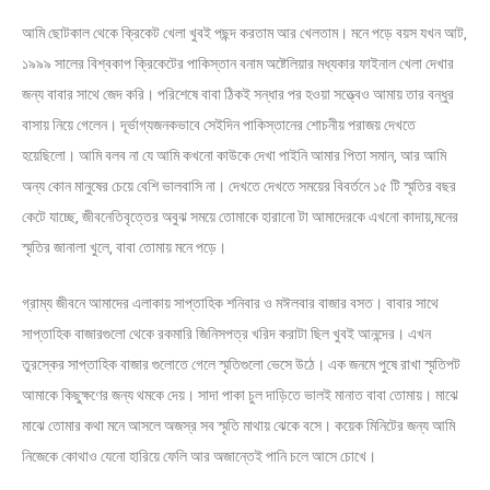
আমি ছোটকাল থেকে ক্রিকেট খেলা খুবই পছন্দ করতাম আর খেলতাম। মনে পড়ে বয়স যখন আট,
১৯৯৯ সালের বিশ্বকাপ ক্রিকেটের পাকিস্তান বনাম অষ্টেলিয়ার মধ্যকার ফাইনাল খেলা দেখার
জন্য বাবার সাথে জেদ করি। পরিশেষে বাবা ঠিকই সন্ধার পর হওয়া সত্ত্বেও আমায় তার বন্ধুর
বাসায় নিয়ে গেলেন। দূর্ভাগ্যজনকভাবে সেইদিন পাকিস্তানের শোচনীয় পরাজয় দেখতে
হয়েছিলো। আমি বলব না যে আমি কখনো কাউকে দেখা পাইনি আমার পিতা সমান, আর আমি
অন্য কোন মানুষের চেয়ে বেশি ভালবাসি না। দেখতে দেখতে সময়ের বিবর্তনে ১৫ টি স্মৃতির বছর
কেটে যাচ্ছে, জীবনেতিবৃত্তের অবুঝ সময়ে তোমাকে হারানো টা আমাদেরকে এখনো কাদায়,মনের
স্মৃতির জানালা খুলে, বাবা তোমায় মনে পড়ে।
গ্রাম্য জীবনে আমাদের এলাকায় সাপ্তাহিক শনিবার ও মঈলবার বাজার বসত। বাবার সাথে
সাপ্তাহিক বাজারগুলো থেকে রকমারি জিনিসপত্র খরিদ করাটা ছিল খুবই আনন্দের। এখন
তুরস্কের সাপ্তাহিক বাজার গুলোতে গেলে স্মৃতিগুলো ভেসে উঠে। এক জনমে পুষে রাখা স্মৃতিপট
আমাকে কিছুক্ষণের জন্য থমকে দেয়। সাদা পাকা চুল দাড়িতে ভালই মানাত বাবা তোমায়। মাঝে
মাঝে তোমার কথা মনে আসলে অজস্র সব স্মৃতি মাথায় ঝেকে বসে। কয়েক মিনিটের জন্য আমি
নিজেকে কোথাও যেনো হারিয়ে ফেলি আর অজান্তেই পানি চলে আসে চোখে।