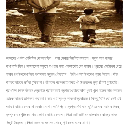
আমাদের একটা মেডিসিন দোকান ছিল। বাবা সেথায় নিয়মিত বসতেন। স্কুল আর বাজার
পাশাপাশি ছিল। সকালবেলা স্কুলে যাওয়ার সময় একসাথেই বের হতাম। গ্রামের মেঠোপথ বেয়ে
নানান গল্প উপদেশ নিয়ে যথাসময়ে স্কুলে পৌছতাম। তিনি একটা উপদেশ প্রায় দিতেন। দাঁত
থাকতে দাঁতের মর্যাদা বুঝিছ না। জীবনের পরম্পরাই বাবার ঐ উপদেশের মূল্য ঠিকই বুঝতেছি।
প্রাথমিক শিক্ষা জীবনে শ্রেণিতে প্রতিবারেই প্রথম হওয়াতে বাবা খুবই খুশি হতেন আর বলতেন
তোকে আমি উচ্চশিক্ষায় পড়াবো। তার এই স্বপ্ন আজ বাস্তবায়িত। কিন্তু তিনি তো নেই এই
ধরায়। হারিয়ে গেছে না ফেরার দেশে। আমি প্রায় স্বপ্ন দেখি বাবা তুমি এসেছো আবার ফিরে,
স্বপ্ন শেষে খুঁজি তোমায়, কোথায় হারিয়ে গেলে। পিতা নেই তাই মম ভালবাসার রাজ্যে আজ
কিছুটা দৈন্যতা। পিতা সতত ভালবাসত মোরে, পূর্ণ করত মনের আশা।