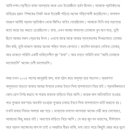
আমি দশম শ্রেণীতে থাকা অবস্থায় অংক এবং ইংরেজীতে দুর্বল ছিলাম। আমাকে প্রতিষ্ঠানের
বাহিরের দুজন শিক্ষকের নিকট অংক ইংরেজী পড়িয়ে অনেক শক্তিশালী করেছিলেন। ফলাফল
স্বরূপ আমিই প্রথম প্রতিষ্ঠান থেকে জিপিএ ফাইব পেয়েছিলাম। আমাকে তিনি তার স্বপ্নের
মতো করো বড় করতে চেয়েছিলেন। বাবা, এখন আমার সাফল্যে তোমাকে খুব মনে পড়ে, তুমি
ছিলে আমার সকল প্রেরণার উৎস। এখনো মাঝে মাঝে আমার স্বপ্নভঙ্গের দিনগুলোতে তোমায়
মিস করি, তুমি থাকলে আমায় অনেক শক্তি সাহস যোগাতে। কতদিন কতরাত দেখিনা তোমায়,
আর ডাকতে পারিনি একটি দায়িত্বশীল শব্দ “বাবা”। আর বলতে পারিনি বাবা “আমি তোমাকে
ভালোবাসি” অনেক বেশী ভালোবাসি।
সময় তখন ২০০৫ সালের জানুয়ারি মাস, বাবা হঠাৎ করে অসুস্থ হয়ে পড়লেন। ক্রমাগত
অসুস্থতা বাড়তে থাকায় আমরা উনাকে ঢাকার ইবনে সিনা হাসপাতালে নিয়ে যাই। প্রাথমিকভাবে
কোন রোগ নির্ণয় করতে না পারায় বাবাকে বাড়িতে নিয়ে আসি। কয়েক মাস অতিবাতিত হওয়ার
পরে পুনরায় অবস্হার অবনতি হওয়া্রা পুনরায় ঢাকার ইবনে সিনা হাসপাতালে ভর্তি করানো হয়।
তখনি বাবার লিভার সমস্যা ধরা পড়ে। ডাক্তার বললেন আপনারা অনেক দেরী করে ফেলেছেন,
আমাদের কিছু করার নাই। অবশেষে বাড়িতে নিয়ে আসি। মে আর জুন মন খারাপের, দীর্ঘশ্বাস
আর প্রবল আক্ষেপের মাস !!! তাই এ সময়টায় নীরব থাকি, বলা যেতে পারে কিছুটা জোর করে ভূলে