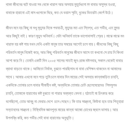
থাকা জীবনের ঘটে যাওয়া সব থেকে খারাপ আর অসহায় মুহূর্তগুলো !!! বাবার অসুস্থ হওয়া,
বাবাকে হারানো এই মাস গুলোকে ঘিরে, কত যে ভয়াল স্মৃতি, বুকের ভিতরটা কেপেঁ উঠে।
জীবন মনে হয় কিছু না শুধু মৃত্যুর দিকে পথযাএী, মৃত্যুর মত এত স্নিগ্ধ, এত গভীর, এত সুন্দর
আর কিছুই নাই। কারণ মৃত্যু অনিবার্য। যেটা অনিবার্য তাকে ভালোবাসাই শ্রেয়। মাঝে মাঝে মন
খারাফ হয় কষ্ট পায় যখন দেখি একটা মানুষ তার সময়ের আগেই চলে যায়। জীবনের কিছু কিছু
পরিবর্তন মানুষ নিজেই করে, আর কিছু পরিবর্তন মানুষের জীবনে আসে তা কখনো সে চায় নি কিংবা
আশা করে নি। তেমনি একটি দিন ২০০৫ সালের সাতই জুন রোজ মঈলবার, সকাল থেকেই বাবার
ব্যাথা বাড়তে থাকে। আমিতো নির্বাক, বুঝতে পারছিলাম না বাবা বেশিক্ষন থাকবেন না আমাদের
সাথে। আমার এখনো মনে পড়ে তুমি চলে যাবার দিন মায়ের সেই অসহায় কান্নাজড়িত চাহনি,
একদিকে তোমার চলে যাবার সীমাহীন কষ্ট, অন্যদিকে তোমার চোট ছেলেমেয়েদের শিশুসুলভ
চাহনি, তোমাকে হারানোর কষ্ট বুঝতে না পারার অব্যক্ত বেদনা। হঠাতই মা চিৎকার করে
বলেছিলো, তোর আব্বু না ফেরার দেশে চলে গেছেন। কি তার সান্ত্বনা, কিউবা হবে তার পিতৃহারা
সন্তানদের সান্ত্বনা। দিক্বিদিক জ্ঞানশূন্য মায়ের কান্না আজো চোখের জ্বলে ভাসায়। আর
উপলব্ধি করি, কত গভীর সেই বাবা হারানোর অনুভূতি।