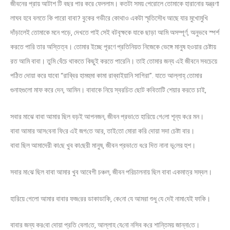
জীবনের প্রায় আটাশ টি বছর পার করে ফেললাম। কতটা সময় পেরোলে তোমাকে হারানোর যন্ত্রণা
লাঘব হবে বলতে কি পারো বাবা? বুকের গভীরে কোথাও একটা স্মৃতিসৌধ আছে যার মুখোমুখি
দাঁড়ালেই তোমাকে মনে পড়ে, দেখতে পাই সেই বটবৃক্ষকে যাকে ছাড়া আমি অসম্পূর্ণ, অনুভবে স্পর্শ
করতে পারি তার অস্তিত্ব। তোমার ইচ্ছে পূরণে প্রতিনিয়ত নিজেকে ভেঙ্গে মানুষ হওয়ার চেষ্টায়
রত আমি বাবা। তুমি বেঁচে থাকতে কিছুই করতে পারেনি। তাই তোমার জন্য এই জীবনে সবচেয়ে
পঠিত দোয়া করে যাবো “রাব্বির হামহুমা কামা রাব্বাইয়ানি সাগিরা”. যাতে আল্লাহ্‌ তোমার
গুনাহগুলো মাফ করে দেন, আমিন। বাবাকে নিয়ে স্বরচিত ছোট কবিতাটি শেয়ার করতে চাই,
সবার মাঝ‌ে বাবা আমার ছিল বড়ই আপনজন, জীবন প্রভা‌তে হারিয়‌ে গে‌লো শূন্য ক‌রে‌ মন।
বাবা আমার আস‌বেনা ফ‌ি‌রে এই জগ‌তে আর, তাই‌তো মোরা ক‌রি দোয়া সদা চেষ্টা বার।
বাবা ছিল আমাদেরী কা‌ছে খুব কা‌ছেরী মানুষ, জীবন প্রভা‌তে ধ‌রে দিত নানা‌ ভূ‌লের হুশ।
সবার মা‌ঝে ছিল বাবা আমার খুব আবেগ‌ী চঞ্চল, জীবন প‌রিচালনায় ছিল বাবা‌ একমাত্র সম্বল।
হা‌রিয়‌ে গেল‌ো আমার বাবার ফজ‌রের ডাকাডা‌কি, ক‌ে‌নো য‌ে আমরা শুধু যে দ‌েই নামা‌যেই ফাক‌ি।
বাবার জন্য কর‌বো দোয়া প্রতি বেলা‌তে, আল্লাহ‌ যে‌নো ন‌সিব ক‌রে শান্ত‌িময় জান্না‌তে।