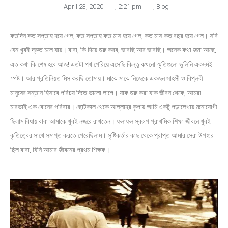
April 23, 2020
,
2:21 pm
,
Blog
কতদিন কত সপ্তাহ হয়ে গেল, কত সপ্তাহ কত মাস হয়ে গেল, কত মাস কত বছর হয়ে গেল। সবি
যেন খুবই দ্রুত চলে যায়। বাবা, কি দিয়ে শুরু করব, ভাবছি আর ভাবছি। অনেক কথা জমা আছে,
এত কথা কি শেষ হবে আজ! এতটা পথ পেরিয়ে এসেছি কিন্তু কখনো স্মৃতিগুলো ভুলিনি একদমই
স্পষ্ট। আর প্রতিনিয়ত মিস করছি তোমায়। মাঝে মাঝে নিজেকে একজন সাহসী ও বিপ্লবী
মানুষের সন্তান হিসাবে পরিচয় দিতে ভালো লাগে। যাক শুরু করা যাক জীবন থেকে, আমরা
চারভাই এক বোনের পরিবার। ছোটকাল থেকে আল্লাহর কৃপায় আমি একটু পড়ালেখায় মনোযোগী
ছিলাম বিধায় বাবা আমাকে খুবই নজরে রাখতেন। ফলাফল স্বরূপ প্রাথমিক শিক্ষা জীবনে খুবই
কৃতিত্বের সাথে সমাপ্ত করতে পেরেছিলাম। সৃষ্টিকর্তার কাছ থেকে প্রাপ্ত আমার সেরা উপহার
ছিল বাবা, যিনি আমার জীবনের প্রথম শিক্ষক।