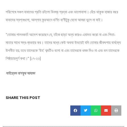
পরিশেষে সকল বাবাদের প্রতি রইলো বিনম্র শ্রদ্ধা এবং ভালোবাসা। বেঁচে থাকুক হাজার বছর
বাবাদের স্বপ্নগুলো, আল্লাহ কুরআনে বর্ণিত বাণীটুকু যেনো আমরা ভুলে না যাই।
“তোমার পালনকর্তা আদেশ করেছেন যে, তাঁকে ছাড়া অন্য কারও এবাদত করো না এবং পিতা-
মাতার সাথে সদ্ব-ব্যবহার কর। তাদের মধ্যে কেউ অথবা উভয়েই যদি তোমার জীবদ্দশায় বার্ধক্যে
উপনীত হয়; তবে তাদেরকে ‘উহ’ শব্দটিও বলো না এবং তাদেরকে ধমক দিও না এবং বল তাদেরকে
শিষ্ঠাচারপূর্ণ কথা।” [১৭-২৩]
সাইয়্যেদ মাগফুর আহমদ
SHARE THIS POST