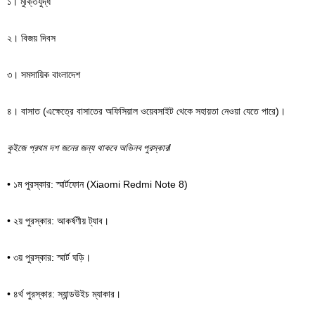
১। মুক্তিযুদ্ধ
২। বিজয় দিবস
৩। সমসায়িক বাংলাদেশ
৪। বাসাত (এক্ষেত্রে বাসাতের অফিসিয়াল ওয়েবসাইট থেকে সহায়তা নেওয়া যেতে পারে)।
কুইজে প্রথম দশ জনের জন্য থাকবে অভিনব পুরস্কার!
• ১ম পুরস্কার: স্মার্টফোন (Xiaomi Redmi Note 8)
• ২য় পুরস্কার: আকর্ষণীয় ট্যাব।
• ৩য় পুরস্কার: স্মার্ট ঘড়ি।
• ৪র্থ পুরস্কার: স্যান্ডউইচ ম্যাকার।