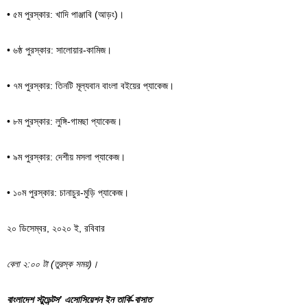
• ৫ম পুরস্কার: খাদি পাঞ্জাবি (আড়ং)।
• ৬ষ্ঠ পুরস্কার: সালোয়ার-কামিজ।
• ৭ম পুরস্কার: তিনটি মূল্যবান বাংলা বইয়ের প্যাকেজ।
• ৮ম পুরস্কার: লুঙ্গি-গামছা প্যাকেজ।
• ৯ম পুরস্কার: দেশীয় মসলা প্যাকেজ।
• ১০ম পুরস্কার: চানাচুর-মুড়ি প্যাকেজ।
২০ ডিসেম্বর, ২০২০ ই, রবিবার
বেলা ২:০০ টা (তুরস্ক সময়)।
বাংলাদেশ স্টুডেন্টস’ এসোসিয়েশন ইন তার্কি-বাসাত