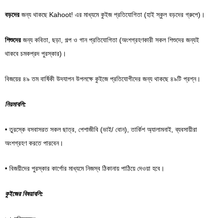
বড়দের
জন্য থাকছে Kahoot! এর মাধ্যমে কুইজ প্রতিযোগিতা (হাই স্কুল বড়দের গ্রুপে)।
শিশুদের
জন্য কবিতা, ছড়া, গল্প ও গান প্রতিযোগিতা (অংশগ্রহণকারী সকল শিশুদের জন্যই
থাকবে চমকপ্রদ পুরস্কার)।
বিজয়ের ৪৯ তম বার্ষিকী উদযাপন উপলক্ষে কুইজে প্রতিযোগীদের জন্য থাকছে ৪৯টি প্রশ্ন।
নিয়মাবলি:
• তুরস্কে বসবাসরত সকল ছাত্র, পেশাজীবি (ভাই/ বোন), তার্কিশ অ্যালামনাই, ব্যবসায়ীরা
অংশগ্রহণ করতে পারবেন।
• বিজয়ীদের পুরস্কার কার্গোর মাধ্যমে নিজস্ব ঠিকানায় পাঠিয়ে দেওয়া হবে।
কুইজের বিষয়াবলি: