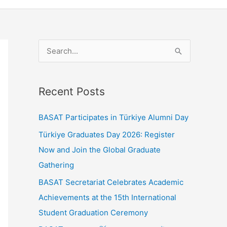
S
e
a
Recent Posts
r
c
BASAT Participates in Türkiye Alumni Day
h
Türkiye Graduates Day 2026: Register
f
Now and Join the Global Graduate
o
Gathering
r
BASAT Secretariat Celebrates Academic
:
Achievements at the 15th International
Student Graduation Ceremony