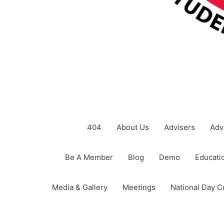
404
About Us
Advisers
Adv
Be A Member
Blog
Demo
Educatio
Media & Gallery
Meetings
National Day C