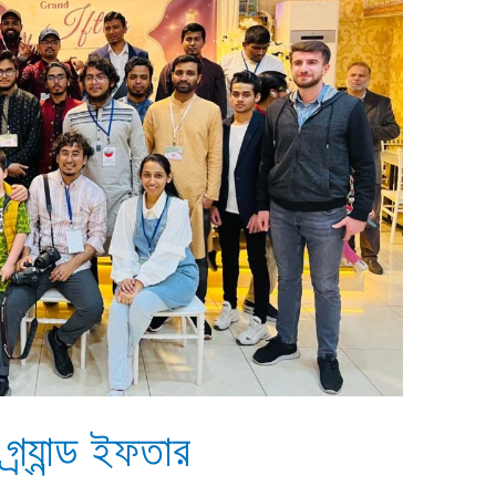
্র্যান্ড ইফতার