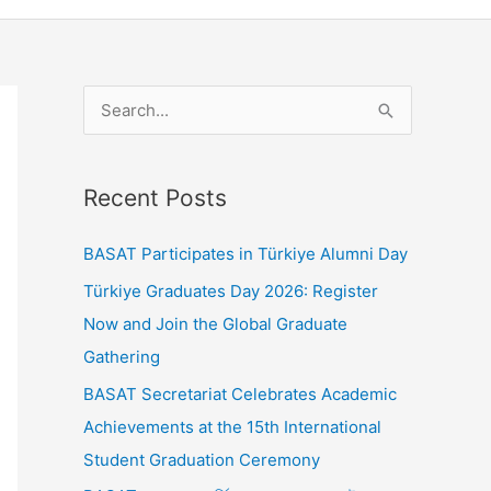
S
e
a
Recent Posts
r
c
BASAT Participates in Türkiye Alumni Day
h
Türkiye Graduates Day 2026: Register
f
Now and Join the Global Graduate
o
Gathering
r
BASAT Secretariat Celebrates Academic
:
Achievements at the 15th International
Student Graduation Ceremony