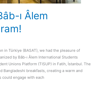
Bâb-ı Âlem
gram!
on in Türkiye (BASAT), we had the pleasure of
ganized by Bâb-ı Âlem International Students
dent Unions Platform (TISUP) in Fatih, İstanbul. The
nd Bangladeshi breakfasts, creating a warm and
 could engage with each