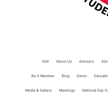
404
About Us
Advisers
Adv
Be A Member
Blog
Demo
Educatio
Media & Gallery
Meetings
National Day C