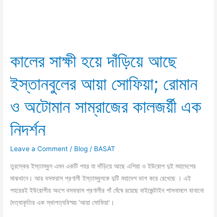
কালের
সাক্ষী
কালের সাক্ষী হয়ে দাঁড়িয়ে আছে
হয়ে
দাঁড়িয়ে
ইস্তানবুলের আয়া সোফিয়া; রোমান
আছে
ইস্তানবুলের
ও অটোমান সাম্রাজের কালজর্য়ী এক
আয়া
সোফিয়া;
নিদর্শন
রোমান
ও
Leave a Comment
/
Blog
/
BASAT
অটোমান
তুরস্কের ইস্তাম্বুল এমন একটি শহর যা দাঁড়িয়ে আছে এশিয়া ও ইউরোপ দুই মহাদেশের
সাম্রাজের
মাঝখানে। আর বসফরাস প্রণালী ইস্তাম্বুলকে দুটি মহাদেশ ভাগ করে রেখেছে । এই
কালজর্য়ী
শহরেরই ইউরোপীয় অংশে বসফরাস প্রণালীর গাঁ ঘেঁষে রয়েছে বাইজেন্টাইন শাসনামলে বানানো
এক
দৈত্যাকৃতির এক স্থাপত্যবিস্ময় ‘আয়া সোফিয়া’।
নিদর্শন