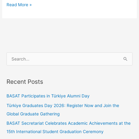
Read More »
S
e
a
Recent Posts
r
c
BASAT Participates in Türkiye Alumni Day
h
Türkiye Graduates Day 2026: Register Now and Join the
f
Global Graduate Gathering
o
BASAT Secretariat Celebrates Academic Achievements at the
r
15th International Student Graduation Ceremony
: